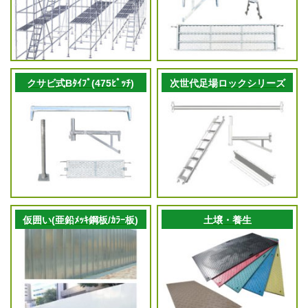
2025.12.01
【新商品】くさび式足場模型(レジン) 本足場セット 掲載のお知らせ
2025.11.18
【新商品】くさび式足場模型(レジン) スタートセット・バラ掲載のお知
らせ
クサビ式Bﾀｲﾌﾟ(475ﾋﾟｯﾁ)
次世代足場ロックシリーズ
仮囲い(亜鉛ﾒｯｷ鋼板/ｶﾗｰ板)
土壌・養生