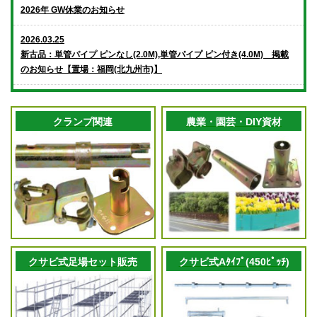
2026年 GW休業のお知らせ
2026.03.25
新古品：単管パイプ ピンなし(2.0M),単管パイプ ピン付き(4.0M) 掲載
のお知らせ【置場：福岡(北九州市)】
2026.03.23
中古品：ブラケット40,踏板4018,4012,4009,4006,踏板
クランプ関連
農業・園芸・DIY資材
2518,2509,2506,2504〔Aタイプ〕掲載のお知らせ【置場：東北(宮城)】
2026.03.19
中古品：ブラケット40,踏板4018,4012,4009,4006,踏板2518,2512,2506,
支柱09〔Aタイプ〕掲載のお知らせ【置場：関東(茨城)】
2026.03.18
中古品：センターアダプター〔平和技研A2仕様〕掲載のお知らせ【置
場：福岡県糟屋郡】
クサビ式足場セット販売
クサビ式Aﾀｲﾌﾟ(450ﾋﾟｯﾁ)
2025.12.04
年末年始の営業日のお知らせ