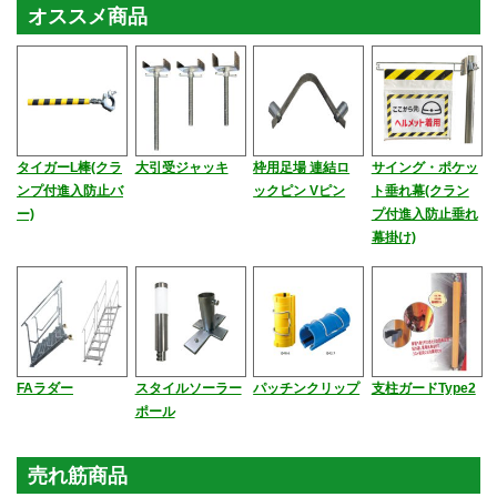
オススメ商品
タイガーL棒(クラ
大引受ジャッキ
枠用足場 連結ロ
サイング・ポケッ
ンプ付進入防止バ
ックピン Vピン
ト垂れ幕(クラン
ー)
プ付進入防止垂れ
幕掛け)
FAラダー
スタイルソーラー
パッチンクリップ
支柱ガードType2
ポール
売れ筋商品