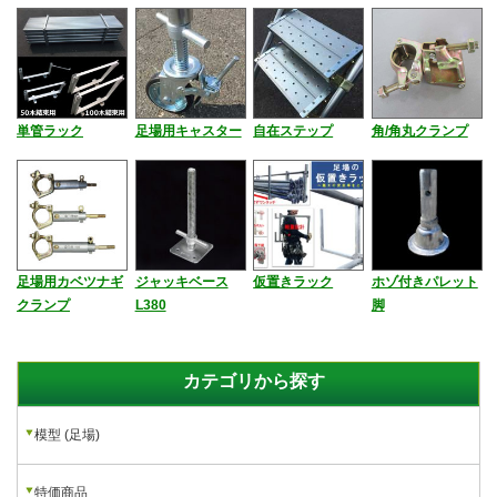
単管ラック
足場用キャスター
自在ステップ
角/角丸クランプ
足場用カベツナギ
ジャッキベース
仮置きラック
ホゾ付きパレット
クランプ
L380
脚
カテゴリから探す
模型 (足場)
特価商品