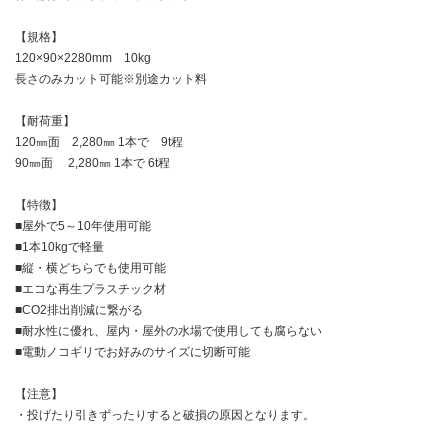
【規格】
120×90×2280mm 10kg
長さのみカット可能※別途カット料
【耐荷重】
120㎜面 2,280㎜ 1本で 9t程
90㎜面 2,280㎜ 1本で 6t程
【特徴】
■屋外で5～10年使用可能
■1本10kgで軽量
■縦・横どちらでも使用可能
■エコな再生プラスチック材
■CO2排出削減に繋がる
■耐水性に優れ、屋内・屋外の水場で使用しても腐らない
■電動ノコギリでお好みのサイズに切断可能
【注意】
・投げたり引きずったりすると破損の原因となります。