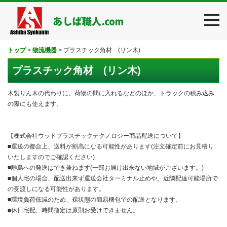
toggl
navig
トップ
>
物流機器
>
プラスチック角材 (リン木)
プラスチック角材 (リン木)
木製りん木の代わりに。荷物の間に入れるなどのほか、トラックの積み込み
の際にも使えます。
【株式会社ウッドプラスチックテクノロジー商品配送について】
■運送の都合上、送料が割高になる可能性があります(注文確定前にお見積り
いたしますのでご確認ください)
■離島への発送はでき兼ねます(一部お届け出来ない地域がございます。)
■個人宅の場合、配送出来ず運送会社ターミナル止めや、近隣配達可能場所で
の受渡しになる可能性があります。
■環境負荷低減のため、裸状態の簡易梱包での配送となります。
■休日宅配、時間指定は原則お受けできません。