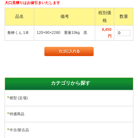
大口見積りはお値引きいたします
税別価
品名
備考
数量
格
8,450
敷棒くん 1本
120×90×2280 重量10kg 黒
円
カテゴリから探す
模型 (足場)
特価商品
中古/新古品