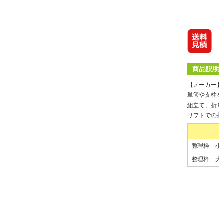
商品説
【メーカー
単管や支柱
組立て、折
リフトでの
整理枠 小 
整理枠 大 