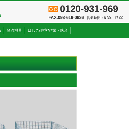
0120-931-969
録
FAX.093-616-0836
営業時間：8:30～17:00
品
物流機器
はしご/脚立/作業・踏台