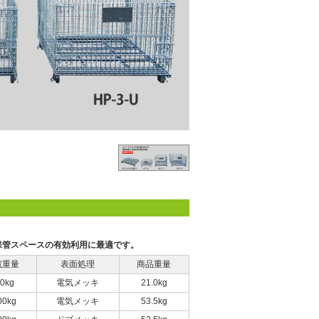
保管スペースの有効利用に最適です。
載重量
表面処理
商品重量
0kg
電気メッキ
21.0kg
00kg
電気メッキ
53.5kg