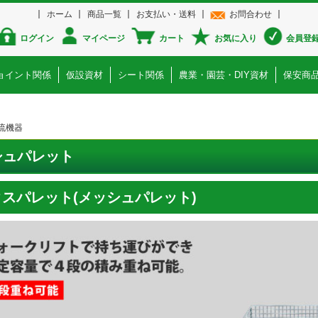
ホーム
商品一覧
お支払い・送料
お問合わせ
ログイン
マイページ
カート
お気に入り
会員登
ョイント関係
仮設資材
シート関係
農業・園芸・DIY資材
保安商
流機器
シュパレット
スパレット(メッシュパレット)