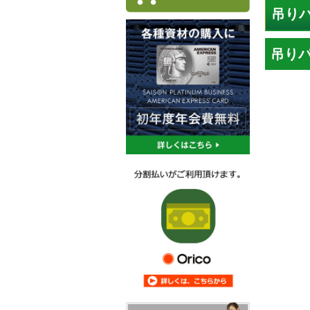
吊り
吊りパ