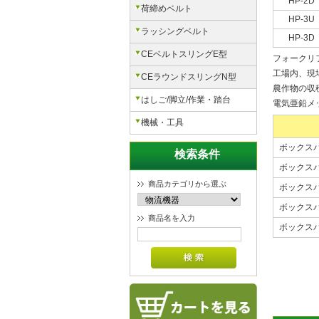
HP-2D
荷締めベルト
HP-3U
ラッシングベルト
HP-3D
CEベルトスリングE型
フォークリ
工場内、現
CEラウンドスリングN型
農作物の収
はしご/脚立/作業・踏台
電気亜鉛メ
機械・工具
ボックスパ
検索条件
ボックスパ
商品カテゴリから選ぶ
ボックスパ
ボックスパ
商品名を入力
ボックスパ