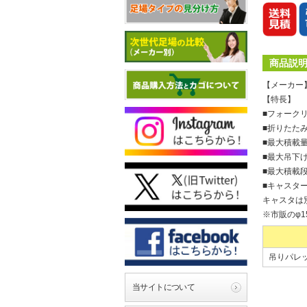
商品説
【メーカー
【特長】
■フォーク
■折りたた
■最大積載量
■最大吊下げ
■最大積載
■キャスタ
キャスタは
※市販のφ1
吊りパレット
当サイトについて