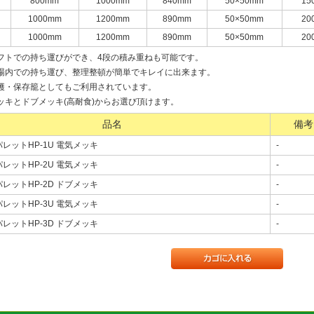
800mm
1000mm
840mm
50×50mm
15
1000mm
1200mm
890mm
50×50mm
20
1000mm
1200mm
890mm
50×50mm
20
フトでの持ち運びができ、4段の積み重ねも可能です。
場内での持ち運び、整理整頓が簡単でキレイに出来ます。
穫・保存籠としてもご利用されています。
ッキとドブメッキ(高耐食)からお選び頂けます。
品名
備考
レットHP-1U 電気メッキ
-
レットHP-2U 電気メッキ
-
レットHP-2D ドブメッキ
-
レットHP-3U 電気メッキ
-
レットHP-3D ドブメッキ
-