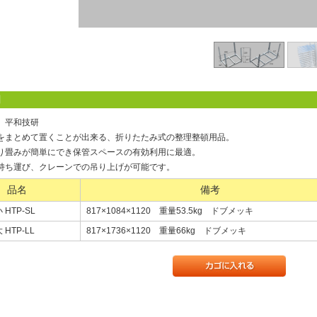
明
】平和技研
をまとめて置くことが出来る、折りたたみ式の整理整頓用品。
り畳みが簡単にでき保管スペースの有効利用に最適。
持ち運び、クレーンでの吊り上げが可能です。
品名
備考
HTP-SL
817×1084×1120 重量53.5kg ドブメッキ
HTP-LL
817×1736×1120 重量66kg ドブメッキ