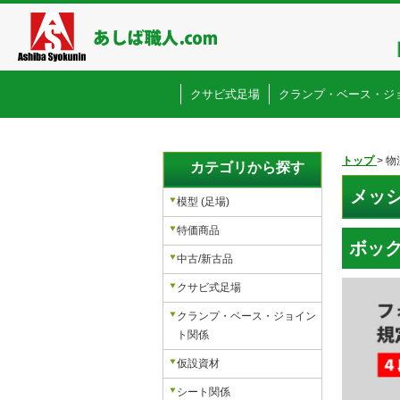
クサビ式足場
クランプ・ベース・ジ
トップ
>
物
カテゴリから探す
メッ
模型 (足場)
特価商品
ボック
中古/新古品
クサビ式足場
クランプ・ベース・ジョイン
ト関係
仮設資材
シート関係