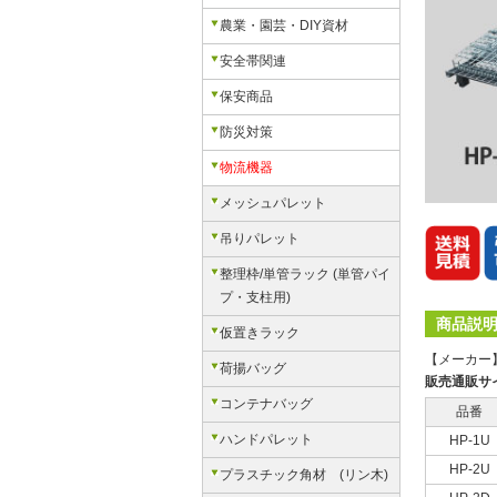
農業・園芸・DIY資材
安全帯関連
保安商品
防災対策
物流機器
メッシュパレット
吊りパレット
整理枠/単管ラック (単管パイ
プ・支柱用)
商品説
仮置きラック
【メーカー
荷揚バッグ
販売通販サ
コンテナバッグ
品番
ハンドパレット
HP-1U
HP-2U
プラスチック角材 (リン木)