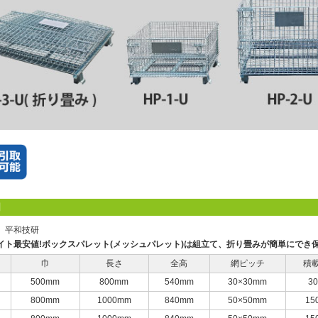
明
】平和技研
イト最安値!ボックスパレット(メッシュパレット)は組立て、折り畳みが簡単にでき
巾
長さ
全高
網ピッチ
積
500mm
800mm
540mm
30×30mm
30
800mm
1000mm
840mm
50×50mm
15