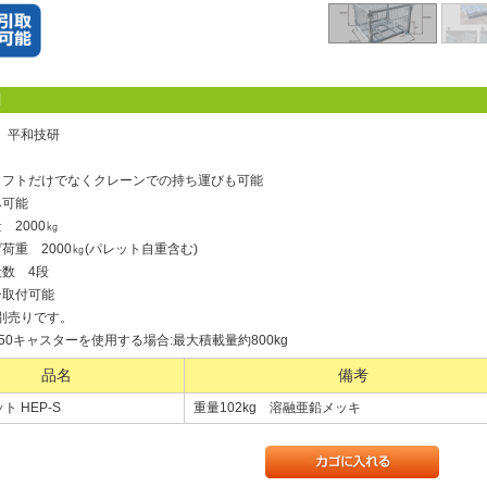
明
】平和技研
リフトだけでなくクレーンでの持ち運びも可能
み可能
 2000㎏
荷重 2000㎏(パレット自重含む)
段数 4段
ー取付可能
別売りです。
50キャスターを使用する場合:最大積載量約800kg
品名
備考
 HEP-S
重量102kg 溶融亜鉛メッキ