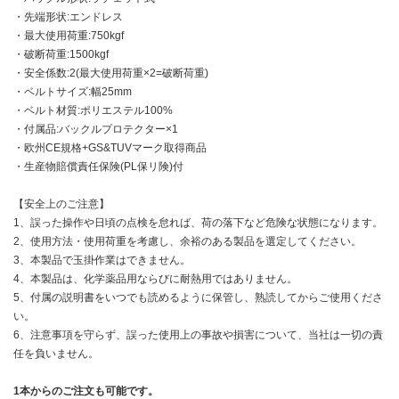
・先端形状:エンドレス
・最大使用荷重:750kgf
・破断荷重:1500kgf
・安全係数:2(最大使用荷重×2=破断荷重)
・ベルトサイズ:幅25mm
・ベルト材質:ポリエステル100%
・付属品:バックルプロテクター×1
・欧州CE規格+GS&TUVマーク取得商品
・生産物賠償責任保険(PL保リ険)付
【安全上のご注意】
1、誤った操作や日頃の点検を怠れば、荷の落下など危険な状態になります。
2、使用方法・使用荷重を考慮し、余裕のある製品を選定してください。
3、本製品で玉掛作業はできません。
4、本製品は、化学薬品用ならびに耐熱用ではありません。
5、付属の説明書をいつでも読めるように保管し、熟読してからご使用くださ
い。
6、注意事項を守らず、誤った使用上の事故や損害について、当社は一切の責
任を負いません。
1本からのご注文も可能です。