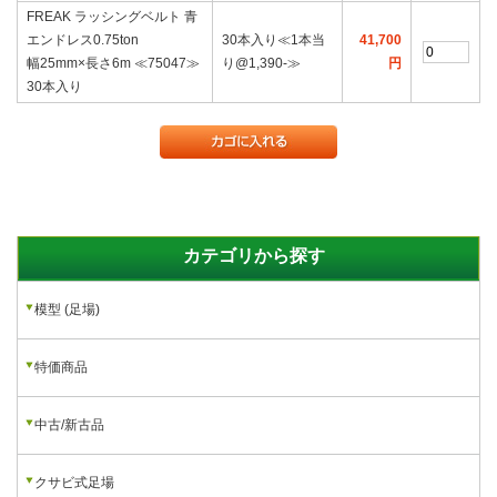
FREAK ラッシングベルト 青
エンドレス0.75ton
30本入り≪1本当
41,700
幅25mm×長さ6m ≪75047≫
り@1,390‐≫
円
30本入り
カテゴリから探す
模型 (足場)
特価商品
中古/新古品
クサビ式足場