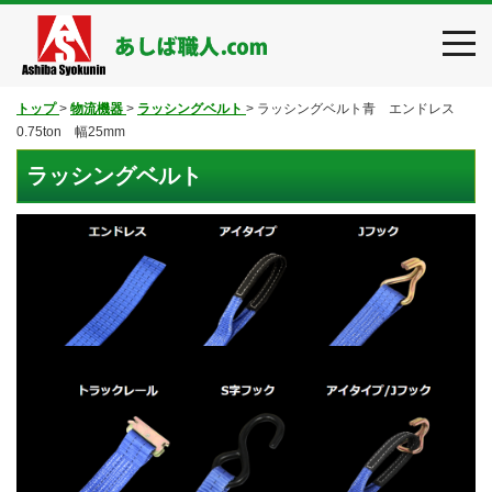
toggl
navig
トップ
>
物流機器
>
ラッシングベルト
>
ラッシングベルト青 エンドレス
0.75ton 幅25mm
ラッシングベルト