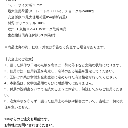
・ベルトサイズ:幅60mm
・最大使用荷重:ストレート吊3000kg、チョーク吊2400kg
・安全係数:5(最大使用荷重×5=破断荷重)
・材質:ポリエステル100%
・欧州CE規格+GS&TUVマーク取得商品
・生産物賠償責任保険(PL保険)付
※商品改良の為、仕様・外観は予告なく変更する場合があります。
【安全上のご注意】
1、誤った操作や日頃の点検を怠れば、荷の落下など危険な状態になります。
2、使用方法・使用荷重を考慮し、余裕のある製品を選定してください。
3、玉掛け作業は労働安全衛生法に定められた有資格者が行ってください。
4、本製品は、化学薬品用ならびに耐熱用ではありません。
5、付属の説明書をいつでも読めるように保管し、熟読してからご使用くださ
い。
6、注意事項を守らず、誤った使用上の事故や損害について、当社は一切の責
任を負いません。
1本からのご注文も可能です。
お気軽にお問い合わせください。