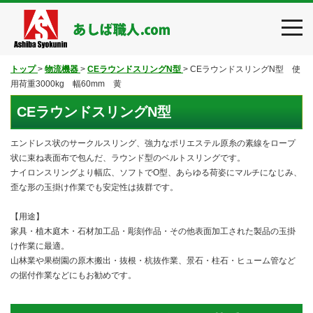
toggl
navig
トップ
>
物流機器
>
CEラウンドスリングN型
>
CEラウンドスリングN型 使
用荷重3000kg 幅60mm 黄
CEラウンドスリングN型
エンドレス状のサークルスリング、強力なポリエステル原糸の素線をロープ
状に束ね表面布で包んだ、ラウンド型のベルトスリングです。
ナイロンスリングより幅広、ソフトでO型、あらゆる荷姿にマルチになじみ、
歪な形の玉掛け作業でも安定性は抜群です。
【用途】
家具・植木庭木・石材加工品・彫刻作品・その他表面加工された製品の玉掛
け作業に最適。
山林業や果樹園の原木搬出・抜根・杭抜作業、景石・柱石・ヒューム管など
の据付作業などにもお勧めです。