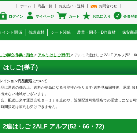
ホーム
商品一覧
お支払い・送料
お問合わせ
ログイン
マイページ
カート
お気に入り
会員登
ョイント関係
仮設資材
シート関係
農業・園芸・DIY資材
保安商
しご/脚立/作業・踏台
>
アルミ はしご(梯子)
>
アルミ 2連はしご 2ALF アルフ(52・66
 はしご(梯子)
ポレイション商品配送について
製品は運送の都合上、送料が割高になる可能性があります(送料見積回答後、承諾頂け
け出来ない地域がございます。
場合、配送出来ず運送会社ターミナル止めや、近隣配達可能場所での受渡しになる可
、時間指定は原則お受けできません。
2連はしご 2ALF アルフ(52・66・72)