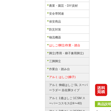
農業・園芸・DIY資材
安全帯関連
保安商品
防災対策
物流機器
はしご/脚立/作業・踏台
脚立(専用・梯子兼用脚立)
三脚脚立
作業台・踏み台
アルミ はしご(梯子)
アルミ 伸縮はしご SL スーパ
ーラダー 自在脚タイプ
アルミ 1連はしご 1CSM ス
ーパーコスモス(24〜40)
商品説