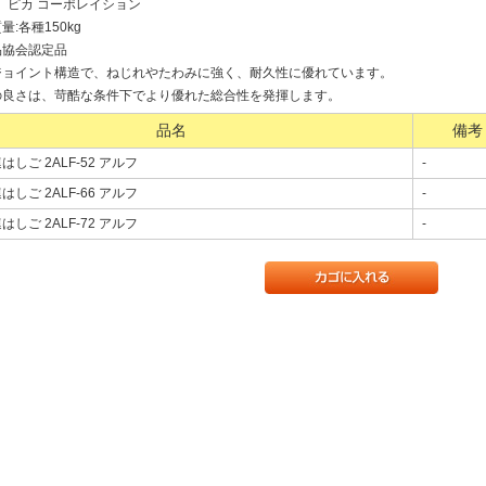
】ピカ コーポレイション
質量:各種150kg
品協会認定品
ジョイント構造で、ねじれやたわみに強く、耐久性に優れています。
の良さは、苛酷な条件下でより優れた総合性を発揮します。
品名
備考
はしご 2ALF-52 アルフ
-
はしご 2ALF-66 アルフ
-
はしご 2ALF-72 アルフ
-