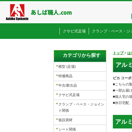
クサビ式足場
クランプ・ベース・ジ
トップ
>
は
カテゴリから探す
アルミ
模型 (足場)
特価商品
ピカ コー
■こちらの
中古/新古品
■一部お届
クサビ式足場
■個人宅の
■休日宅配
クランプ・ベース・ジョイン
ト関係
仮設資材
アルミ 
シート関係