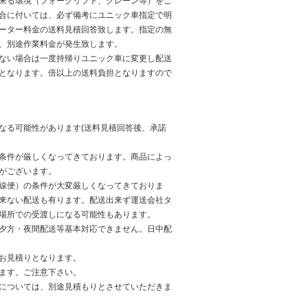
来る環境（フォークリフト、クレーン等）をご
合に付いては、必ず備考にユニック車指定で明
ーター料金の送料見積回答致します。指定の無
、別途作業料金が発生致します。
ない場合は一度持帰りユニック車に変更し配送
となります。倍以上の送料負担となりますので
なる可能性があります(送料見積回答後、承諾
条件が厳しくなってきております。商品によっ
がございます。
線便）の条件が大変厳しくなってきておりま
来ない配送も有ります。配送出来ず運送会社タ
場所での受渡しになる可能性もあります。
夕方・夜間配送等基本対応できません。日中配
お見積りとなります。
ます。ご注意下さい。
については、別途見積もりとさせていただきま