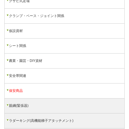
クサビ式足場
クランプ・ベース・ジョイント関係
仮設資材
シート関係
農業・園芸・DIY資材
安全帯関連
保安商品
親綱(緊張器)
ラダーキング(高機能梯子アタッチメント)