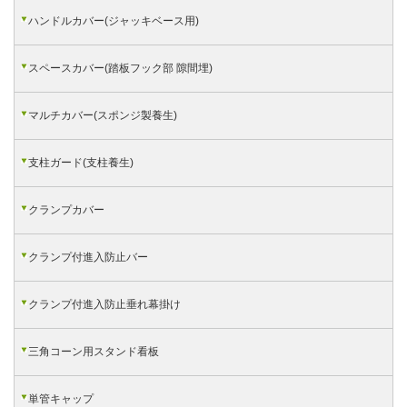
ハンドルカバー(ジャッキベース用)
スペースカバー(踏板フック部 隙間埋)
マルチカバー(スポンジ製養生)
支柱ガード(支柱養生)
クランプカバー
クランプ付進入防止バー
クランプ付進入防止垂れ幕掛け
三角コーン用スタンド看板
単管キャップ