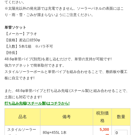
てください。
※太陽光以外の発光源では充電できません。ソーラーパネルの表面にほこ
り・雨・雪・ごみが溜まらないようにご注意ください。
単管ソケット
【メーカー】アラオ
【規格】差込口径50φ
【入数】5本/1箱 ※バラ不可
【特長】
48.6φ単管パイプ(別売)を差し込むだけで、単管の支持が可能です!
強力マグネットで簡単取付できます。
スタイルソーラーポールと単管パイプを組み合わせることで、敷鉄板や覆工
板に自立できます!
また、48.6φ単管パイプと打ち込み先端 (スチール製)と組み合わせることで、
土面にも対応できます!
打ち込み先端(スチール製)はコチラから!
税別価
品名
備考
数量
格
スタイルソーラー
5,300
80φ×455L 1本