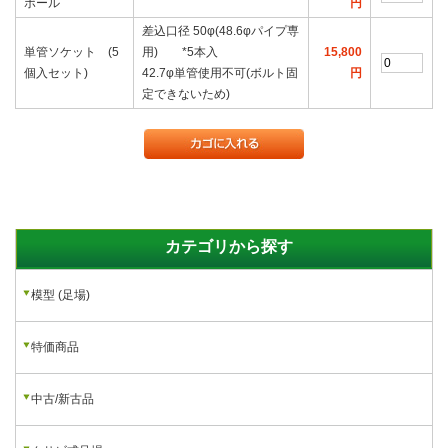
ポール
円
差込口径 50φ(48.6φパイプ専
単管ソケット (5
用) *5本入
15,800
個入セット)
42.7φ単管使用不可(ボルト固
円
定できないため)
カテゴリから探す
模型 (足場)
特価商品
中古/新古品