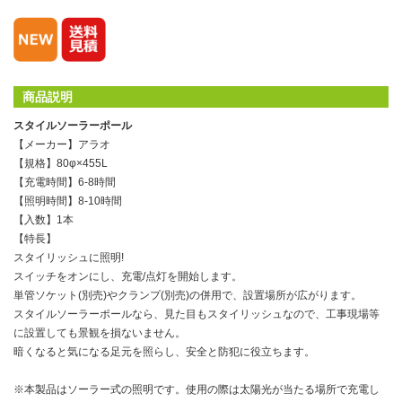
商品説明
スタイルソーラーポール
【メーカー】アラオ
【規格】80φ×455L
【充電時間】6-8時間
【照明時間】8-10時間
【入数】1本
【特長】
スタイリッシュに照明!
スイッチをオンにし、充電/点灯を開始します。
単管ソケット(別売)やクランプ(別売)の併用で、設置場所が広がります。
スタイルソーラーポールなら、見た目もスタイリッシュなので、工事現場等
に設置しても景観を損ないません。
暗くなると気になる足元を照らし、安全と防犯に役立ちます。
※本製品はソーラー式の照明です。使用の際は太陽光が当たる場所で充電し