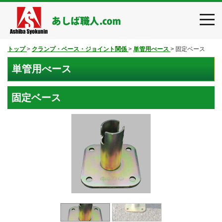
toggl
navig
トップ
>
クランプ・ベース・ジョイント関係
>
単管用べース
>
固定ベース
単管用べース
固定ベース