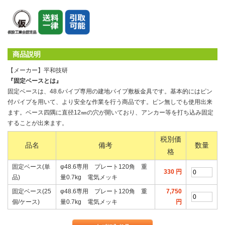
商品説明
【メーカー】平和技研
『固定ベースとは』
固定ベースは、48.6パイプ専用の建地パイプ敷板金具です。基本的にはピン
付パイプを用いて、より安全な作業を行う商品です。ピン無しでも使用出来
ます。ベース四隅に直径12㎜の穴が開いており、アンカー等を打ち込み固定
することが出来ます。
税別価
品名
備考
数量
格
固定ベース(単
φ48.6専用 プレート120角 重
330
円
品)
量0.7kg 電気メッキ
固定ベース(25
φ48.6専用 プレート120角 重
7,750
個/ケース)
量0.7kg 電気メッキ
円