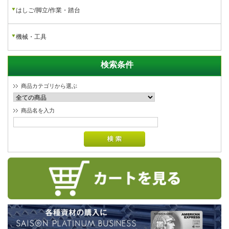
防災対策
物流機器
はしご/脚立/作業・踏台
機械・工具
検索条件
商品カテゴリから選ぶ
商品名を入力