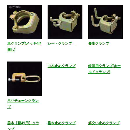
単クランプ(メッキ付/
シートクランプ
養生クランプ
無し)
吊りチェーンクラン
巾木止めクランプ
鉄骨用クランプ(ホー
プ
ルドクランプ)