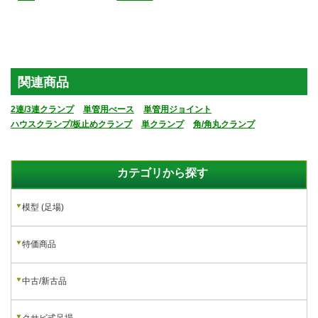
角クランプ(50角,60
角丸クランプ(50角,60
角,75角,100角)直交/
角,75角,100角×兼用)
自在
直交/自在
関連商品
2連/3連クランプ
単管用べース
単管用ジョイント
ハウスクランプ/板止めクランプ
単クランプ
角/角丸クランプ
カテゴリから探す
模型 (足場)