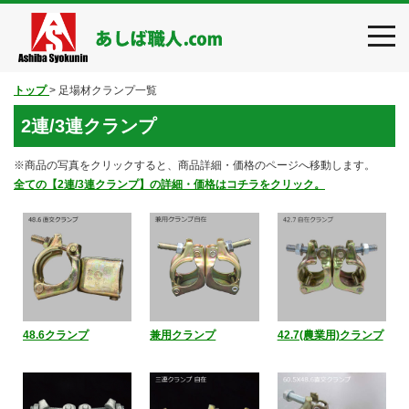
toggl
navig
トップ
>
足場材クランプ一覧
2連/3連クランプ
※商品の写真をクリックすると、商品詳細・価格のページへ移動します。
全ての【2連/3連クランプ】の詳細・価格はコチラをクリック。
48.6クランプ
兼用クランプ
42.7(農業用)クランプ